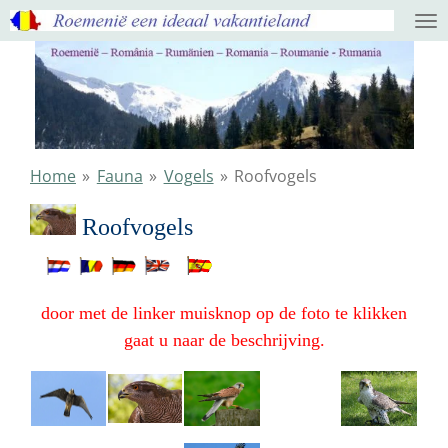
Ga
direct
naar
de
hoofdinhoud
Home
»
Fauna
»
Vogels
»
Roofvogels
Roofvogels
door met de linker muisknop op de foto te klikken
gaat u naar de beschrijving.