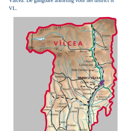
Vâlcea
. De gangbare afkorting voor het district is
VL.