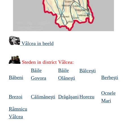
Vâlcea in beeld
Steden
in district Vâlcea:
Băile
Băile
Bălceşti
Băbeni
Berbeşti
Govora
Olăneşti
Ocnele
Brezoi
Călimăneşti
Drăgăşani
Horezu
Mari
Râmnicu
Vâlcea