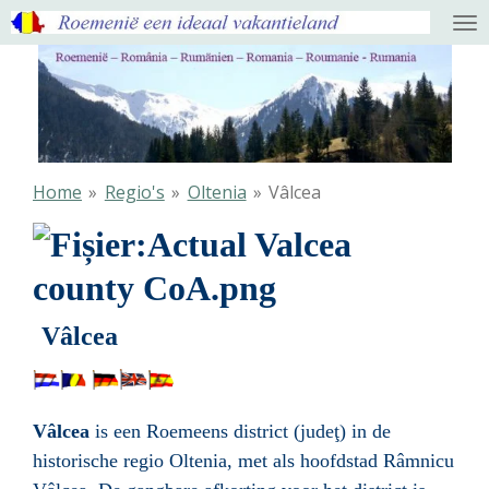
Ga
direct
naar
de
hoofdinhoud
Home
»
Regio's
»
Oltenia
»
Vâlcea
Vâlcea
Vâlcea
is een
Roemeens
district (judeţ) in de
historische regio
Oltenia
, met als hoofdstad
Râmnicu