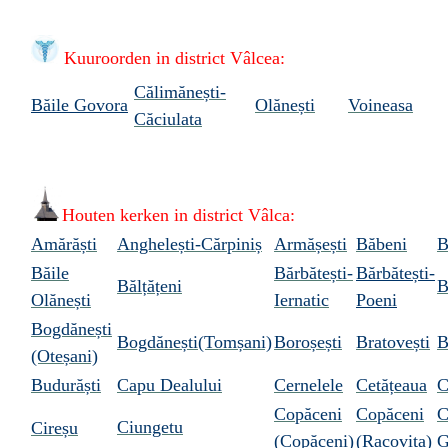
Kuuroorden i
n district Vâlcea:
Călimănești-
Băile Govora
Olănești
Voineasa
Căciulata
Houten kerken in district Vâlca:
Amărăști
Anghelești-Cărpiniș
Armășești
Băbeni
B
Băile
Bărbătești-
Bărbătești-
Bălțățeni
B
Olănești
Iernatic
Poeni
Bogdănești
Bogdănești
(Tomșani)
Boroșești
Bratovești
B
(Oteșani)
Budurăști
Capu Dealului
Cernelele
Cetățeaua
C
Copăceni
Copăceni
C
Ciungetu
Cireșu
(Copăceni)
(Racovița)
G