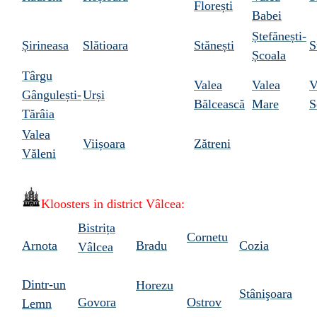
Florești
Babei
Ștefănești-
Șirineasa
Slătioara
Stănești
S
Școala
Târgu
Valea
Valea
V
Gângulești-
Urși
Bălcească
Mare
S
Tărâia
Valea
Viișoara
Zătreni
Văleni
Kloosters in
district Vâlcea:
Bistrița
Cornetu
Arnota
Bradu
Cozia
Vâlcea
Dintr-un
Horezu
Stânişoara
Govora
Ostrov
Lemn