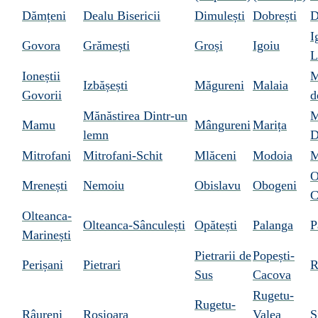
Dămțeni
Dealu Bisericii
Dimulești
Dobrești
D
I
Govora
Grămești
Groși
Igoiu
L
Ioneștii
M
Izbășești
Măgureni
Malaia
Govorii
d
Mănăstirea Dintr-un
M
Mamu
Mângureni
Marița
lemn
D
Mitrofani
Mitrofani-Schit
Mlăceni
Modoia
M
O
Mrenești
Nemoiu
Obislavu
Obogeni
C
Olteanca-
Olteanca-Sânculești
Opătești
Palanga
P
Marinești
Pietrarii de
Popești-
Perișani
Pietrari
R
Sus
Cacova
Rugetu-
Rugetu-
Râureni
Roșioara
Valea
S