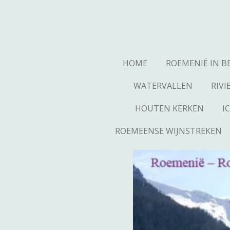
Ga
direct
naar
de
hoofdinhoud
HOME
ROEMENIË IN B
WATERVALLEN
RIVI
HOUTEN KERKEN
I
ROEMEENSE WIJNSTREKEN