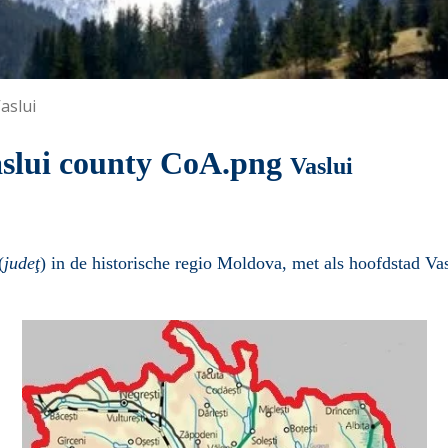
aslui
Va
(
judeţ
) in de historische regio
Moldova
, met als hoofdstad
Vas