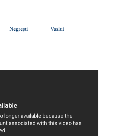
Negreşti
Vaslui