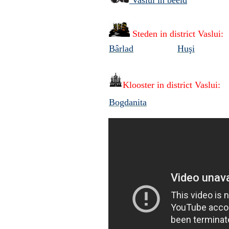
Vaslui in beeld
Steden in district Vaslui
:
Bârlad
Huşi
Klooster in district
Vaslui:
Bogdanita