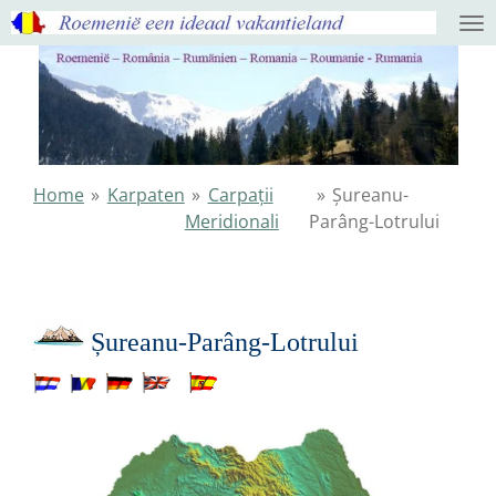
Ga
direct
naar
de
hoofdinhoud
Home
»
Karpaten
»
Carpații
»
Șureanu-
Meridionali
Parâng-Lotrului
Șureanu-Parâng-Lotrului