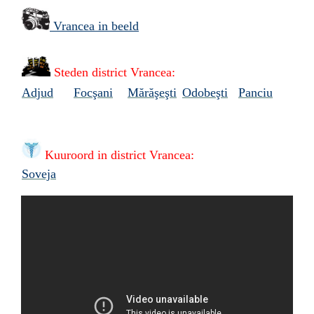
Vrancea in beeld
Steden district Vrancea:
Adjud
Focşani
Mărăşeşti
Odobeşti
Panciu
Kuuroord in
district Vrancea:
Soveja