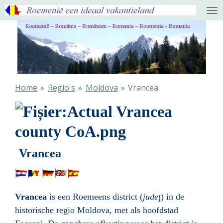
Ga
direct
naar
de
hoofdinhoud
Home
»
Regio's
»
Moldova
»
Vrancea
Vrancea
V
rancea
is een Roemeens district (
judeţ
) in de
historische regio Moldova, met als hoofdstad