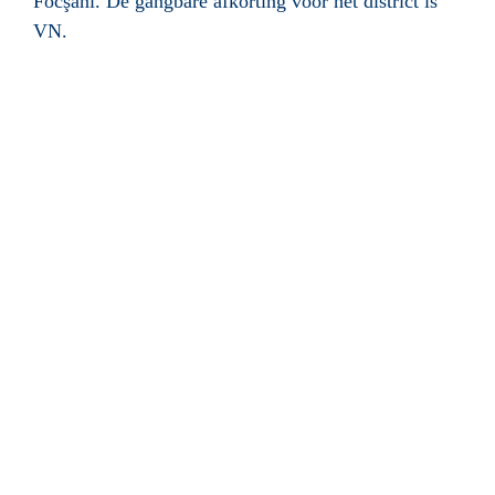
Focşani. De gangbare afkorting voor het district is
VN.