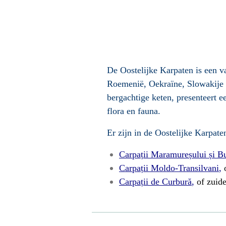
De Oostelijke Karpaten is een v
Roemenië, Oekraïne, Slowakije e
bergachtige keten, presenteert e
flora en fauna.
Er zijn in de Oostelijke Karpate
Carpații Maramureșului și B
Carpații Moldo-Transilvani
,
Carpații de Curbură
,
of zuide