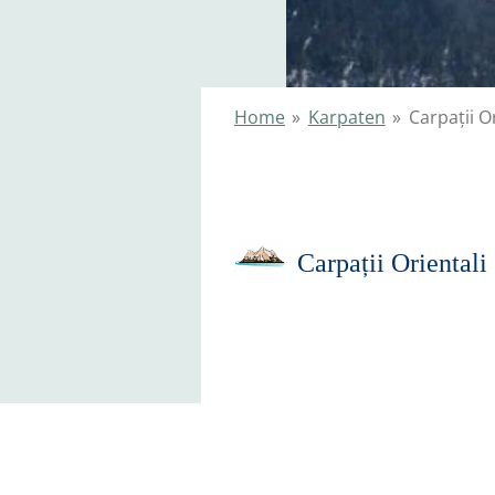
Home
»
Karpaten
»
Carpații Or
Carpații 