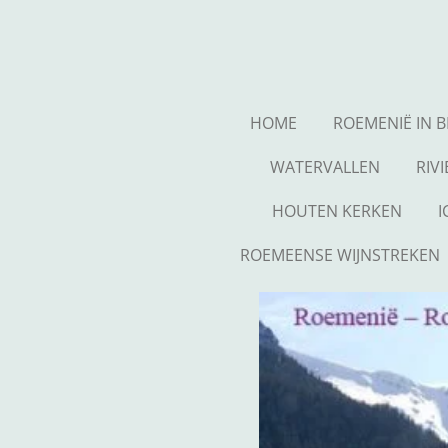
Ga
direct
naar
de
hoofdinhoud
HOME
ROEMENIË IN 
WATERVALLEN
RIV
HOUTEN KERKEN
ROEMEENSE WIJNSTREKEN