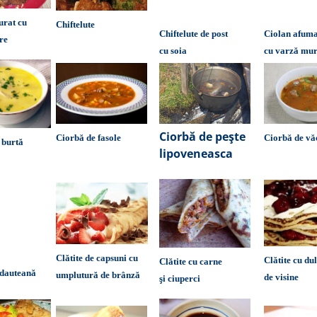
urat cu
Chiftelute
Chiftelute de post
Ciolan afum
ere
cu soia
cu varză mu
Ciorbă de peşte
Ciorbă de fasole
Ciorbă de vă
 burtă
lipoveneasca
Clătite de capsuni cu
Clătite cu du
Clătite cu carne
adauteană
umplutură de brânză
de visine
şi ciuperci