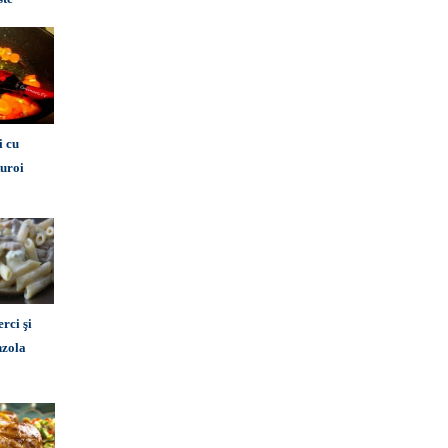
i cu
turoi
erci şi
nzola