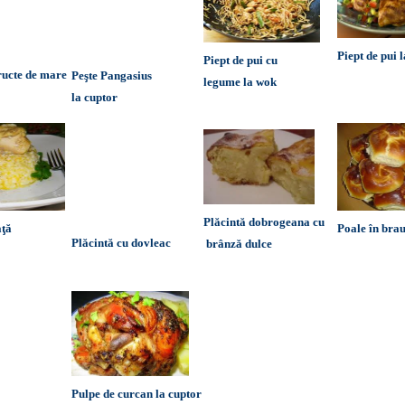
Piept de pui 
Piept de pui cu
ructe de mare
Peşte Pangasius
legume la wok
la cuptor
Plăcintă dobrogeana cu
aţă
Poale în bra
Plăcintă cu dovleac
brânză dulce
Pulpe de curcan la cuptor