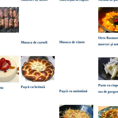
Orez Basmat
M
usaca de vinete
Musaca de cartofi
morcov şi us
Paste cu ciup
Paşcă cu brânză
tta
Paşcă cu smântână
sos de gorgo