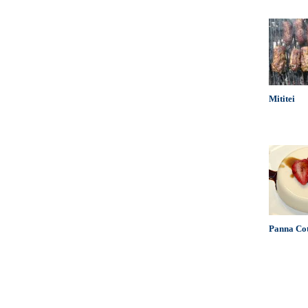
Mititei
Panna Co