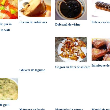
Cremă de zahăr ars
Eclere cu cio
de pui în
Dulceată de visine
i la wok
Inimioare de 
Gogosi cu flori de salcâm
Ghiveci de legume
e gulii
Mâncare de fasole
Matrioșka la cuptor
Meniul de pa