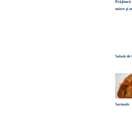
Prăjitură 
miere şi n
Salată de
Sarmale