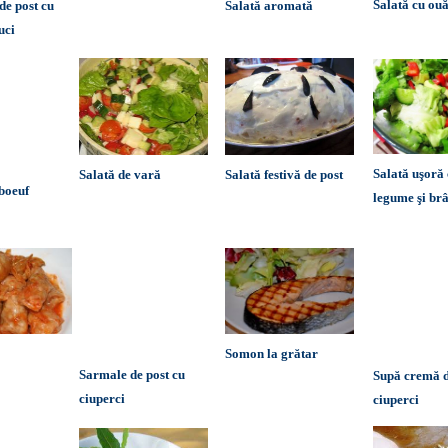
Salată cu ou
de post cu
Salată aromată
uci
Salată uşoră
Salată de var
ă
Salată festivă de post
 boeuf
legume şi br
Somon la grătar
Sarmale de post cu
Supă cremă 
ciuperci
ciuperci