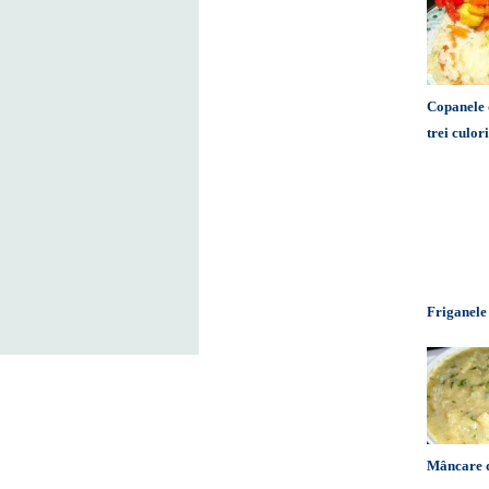
Copanele 
trei culor
Friganele
Mâncare d