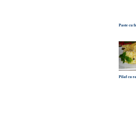
Paste cu f
Pilaf cu r