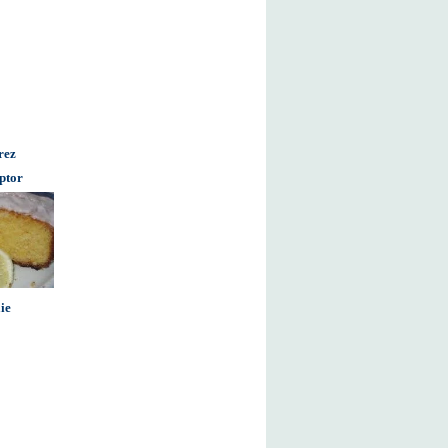
orez
uptor
ie