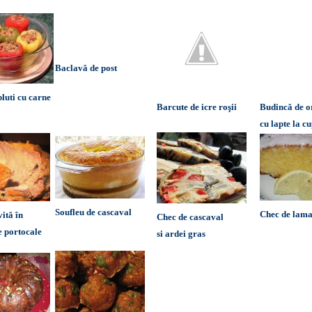
Baclavă de post
luti cu carne
Barcute de icre roşii
Budincă de 
cu lapte la c
Soufleu de cascaval
Chec de lama
vită în
Chec de cascaval
e portocale
si ardei gras