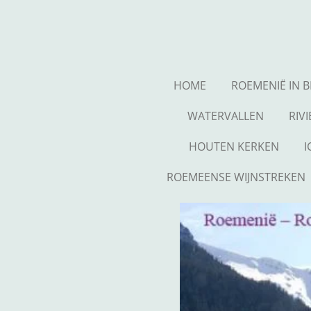
Ga
direct
naar
de
hoofdinhoud
HOME
ROEMENIË IN 
WATERVALLEN
RIV
HOUTEN KERKEN
ROEMEENSE WIJNSTREKEN