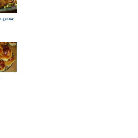
la gratar
u