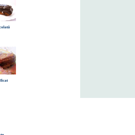
colată
ficat
ste