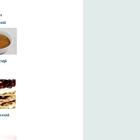
at
rată
cuţă
lceată