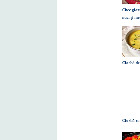
Chec glaz
nuci şi m
Ciorbă de
Ciorbă r