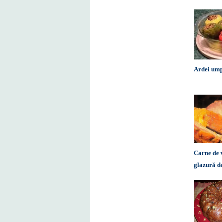
Ardei ump
Carne de 
glazură d