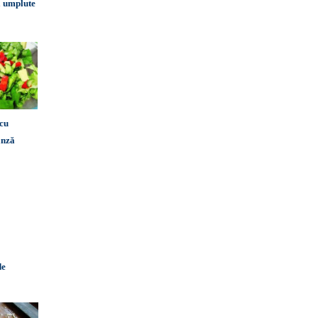
ă umplute
 cu
ânză
de