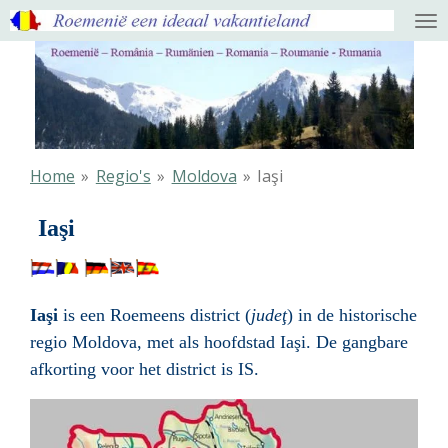
Ga
direct
naar
de
hoofdinhoud
Home
»
Regio's
»
Moldova
»
Iaşi
Iaşi
Iaşi
i
s een Roemeens district (
judeţ
) in de historische
regio Moldova, met als hoofdstad Iaşi. De gangbare
afkorting voor het district is IS.