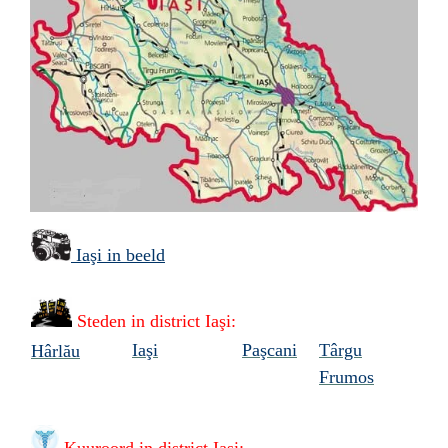
Iaşi in beeld
Steden in
district
Iaşi:
Iaşi
Paşcani
Târgu
Hârlău
Frumos