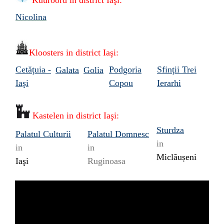
Kuuroord in
district Iaşi:
Nicolina
Kloosters in
district Iaşi:
Cetăţuia -
Podgoria
Sfinţii Trei
Galata
Golia
Iaşi
Copou
Ierarhi
Kastelen in
district Iaşi:
Sturdza
Palatul Culturii
Palatul Domnesc
in
in
in
Miclăușeni
Iaşi
Ruginoasa