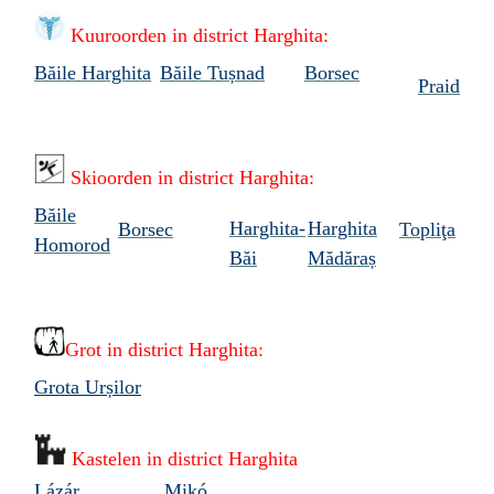
Kuuroorden in
district Harghita:
Băile Harghita
Băile Tușnad
Borsec
Praid
Skioorden in
district Harghita:
Băile
Harghita-
Harghita
Borsec
Topliţa
Homorod
Băi
Mădăraș
Grot in
district Harghita:
Grota Urșilor
Kastelen in district Harghita
L
á
z
á
r
Mikó