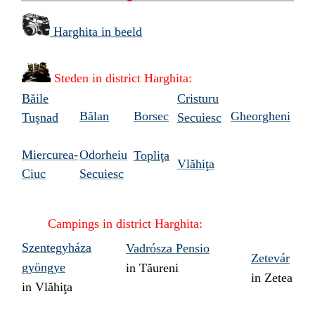
Harghita in beeld
Steden in
district Harghita:
Băile
Cristuru
Bălan
Borsec
Gheorgheni
Tuşnad
Secuiesc
Miercurea-
Odorheiu
Topliţa
Vlăhiţa
Ciuc
Secuiesc
Campings in
district Harghita:
Szentegyháza
Vadrósza Pensio
Zetevár
gyöngye
in Tăureni
in Zetea
in Vlăhiţa