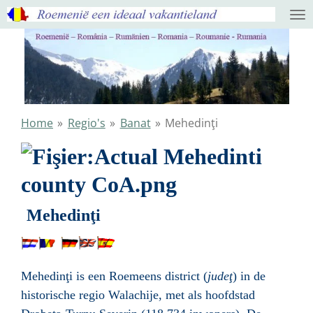
Ga
direct
naar
de
hoofdinhoud
Home
»
Regio's
»
Banat
»
Mehedinţi
Mehedinţi
Mehedinţi is een
Roemeens
district (
judeţ
) in de
historische regio
Walachije
, met als hoofdstad