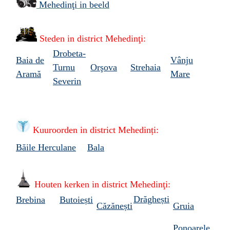
Mehedinţi in beeld
Steden in district Mehedinţi
:
Drobeta-
Baia de
Vânju
Turnu
Orşova
Strehaia
Aramă
Mare
Severin
Kuuroorden in
district
Mehedinți:
Băile Herculane
Bala
Houten kerken in
district
Mehedinţi:
Drăghești
Brebina
Butoiești
Căzănești
Gruia
Ponoarele