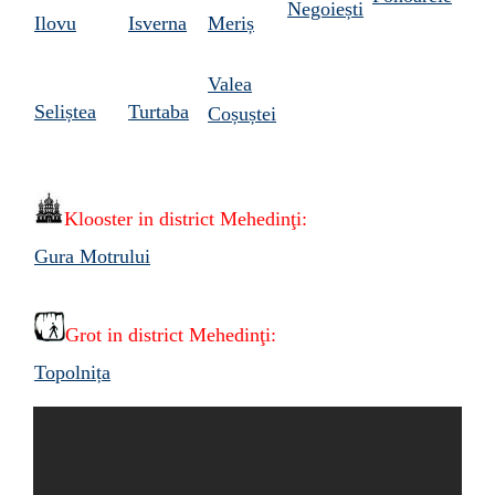
Negoiești
Ilovu
Isverna
Meriș
Valea
Seliștea
Turtaba
Coșuștei
Klooster in district
Mehedinţi:
Gura Motrului
Grot in district Mehedinţi:
Topolnița