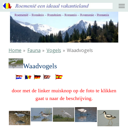
Ga
direct
naar
de
hoofdinhoud
Home
»
Fauna
»
Vogels
»
Waadvogels
Waadvogels
door met de linker muisknop op de foto te klikken
gaat u naar de beschrijving.