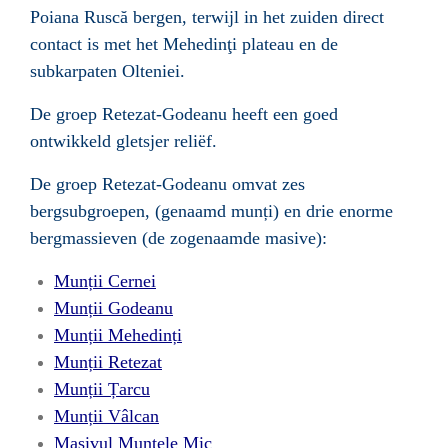
Poiana Ruscă bergen, terwijl in het zuiden direct
contact is met het Mehedinţi plateau en de
subkarpaten Olteniei.
De groep Retezat-Godeanu heeft een goed
ontwikkeld gletsjer reliëf.
De groep Retezat-Godeanu omvat zes
bergsubgroepen, (genaamd munți) en drie enorme
bergmassieven (de zogenaamde masive):
Munții Cernei
Munții Godeanu
Munții Mehedinți
Munții Retezat
Munții Țarcu
Munții Vâlcan
Masivul Muntele Mic