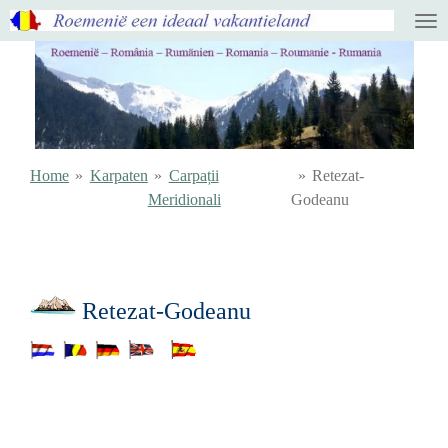
Ga
direct
naar
de
hoofdinhoud
Home
»
Karpaten
»
Carpații
»
Retezat-
Meridionali
Godeanu
Retezat-Godeanu