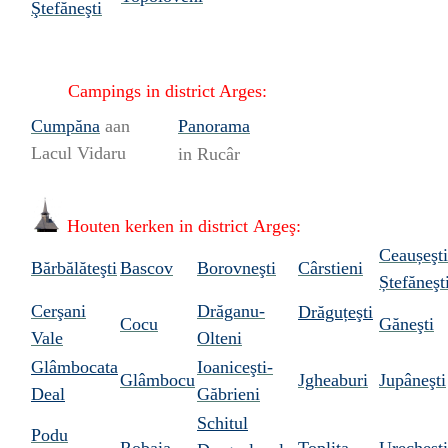
Ştefăneşti
Campings in
district Arges:
Cumpăna
aan
Panorama
Lacul Vidaru
in Rucâr
Houten kerken in
district Argeş:
Ceaușeşti
Bărbălăteşti
Bascov
Borovneşti
Cârstieni
Ștefăneşt
Cerşani
Drăganu-
Drăguțeşti
Cocu
Găneşti
Vale
Olteni
Glâmbocata
Ioaniceşti-
Glâmbocu
Jgheaburi
Jupâneşti
Deal
Găbrieni
Schitul
Podu
Robaia
Toplița
Urecheşti