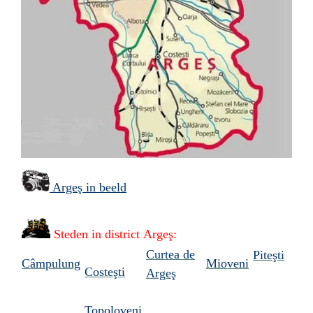
Argeş in beeld
Steden in district
Argeş:
Curtea de
Piteşti
Câmpulung
Mioveni
Costeşti
Argeş
Topoloveni