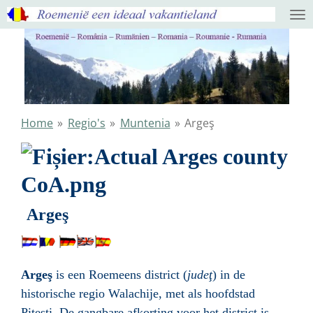
Ga
direct
naar
de
hoofdinhoud
Home
»
Regio's
»
Muntenia
»
Argeş
Argeş
Argeş
is een Roemeens district (
judeţ
) in de
historische regio Walachije, met als hoofdstad
Piteşti. De gangbare afkorting voor het district is