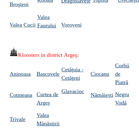
Dragoslavele
Broşteni
Valea
Valea Cucii
Voroveni
Faurului
Kloosters in
district Argeş:
Corbii
Cetăţuia -
Aninoasa
Bascovele
Ciocanu
de
Cetăţeni
Piatră
Glavacioc
Curtea de
Negru
Cotmeana
Nămăieşti
Argeş
Vodă
Valea
Trivale
Mănăstirii