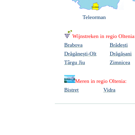
Teleorman
Wijnstreken in regio Oltenia
Brabova
Brădești
Drăgănești-Olt
Drăgășani
Târgu Jiu
Zimnicea
Meren in regio Oltenia:
Bistreț
Vidra