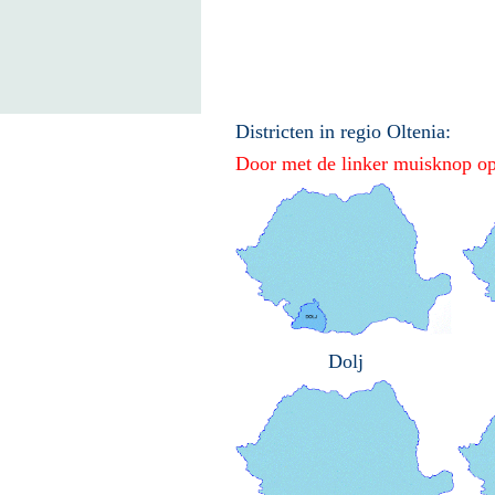
Districten in
regio Oltenia:
Door met de linker muisknop op e
Dolj