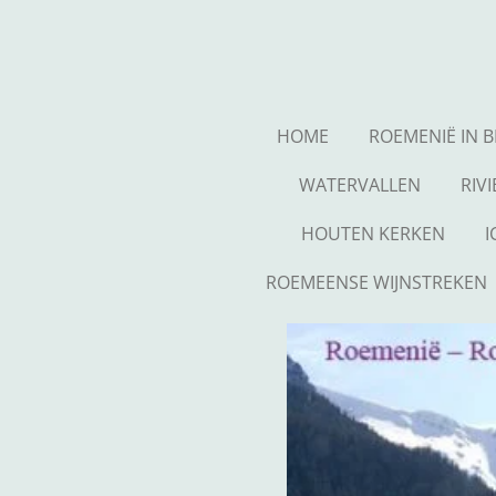
Ga
direct
naar
de
hoofdinhoud
HOME
ROEMENIË IN 
WATERVALLEN
RIV
HOUTEN KERKEN
ROEMEENSE WIJNSTREKEN