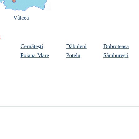
Vâlcea
:
Cernătești
Dăbuleni
Dobroteasa
Poiana Mare
Potelu
Sâmburești