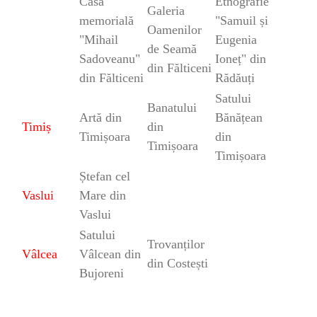
Casa
Etnografie
Galeria
memorială
"Samuil și
Oamenilor
"Mihail
Eugenia
de Seamă
Sadoveanu"
Ioneț" din
din Fălticeni
din Fălticeni
Rădăuți
Satului
Banatului
Artă din
Bănățean
Timiș
din
Timișoara
din
Timișoara
Timișoara
Ștefan cel
Vaslui
Mare din
Vaslui
Satului
Trovanților
Vâlcea
Vâlcean din
din Costești
Bujoreni