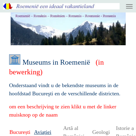
Ga
direct
naar
de
hoofdinhoud
Museums in Roemenië
(in
bewerking)
Onderstaand vindt u de bekendste museums in de
hoofdstad Bucureşti en de verschillende districten.
om een beschrijving te zien klikt u met de linker
muisknop op de naam
Artă al
Istorie a
București
Aviației
Geologi