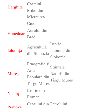
Castelul
Harghita
Mikó din
Miercurea
Ciuc
Aurului din
Hunedoara
Brad
Istorie
Agriculturii
Ialomița
Ialomița
din
din Slobozia
Slobozia
Etnografie și
Științele
Arta
Mureș
Naturii din
Populară din
Târgu Mureș
Târgu Mureș
Istorie din
Neamț
Roman
Ceasului din
Petrolului
Prahova