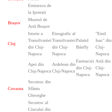
Eminescu de
la Ipotești
Muzeul de
Brașov
Artă Brașov
Istorie a
Etnografic al
"Emil
Transilvaniei
Transilvaniei
Palatul
Isac" din
Cluj
din Cluj-
din Cluj-
Bánffy
Cluj-
Napoca
Napoca
Napoca
Farmaciei
Artă
din
Apei din
Ardelean
din
din Cluj-
Cluj-
Cluj-Napoca
Cluj-Napoca
Napoca
Napoca
Secuiesc din
Covasna
Sfântu
Gheorghe
Secuiesc al
Ciucului din