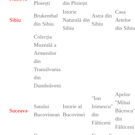
Ploiești
din Ploiești
Istorie
Casa
Brukenthal
Astra din
Sibiu
Naturală din
Artelor
din Sibiu
Sibiu
Sibiu
din Sibiu
Colecția
Muzeală a
Armenilor
din
Transilvania
din
Dumbrăveni
Apelor
"Ion
"
Mihai
Satului
Istorie al
Irimescu"
Suceava
Băcescu
Bucovinean
Bucovinei
din
din
Fălticeni
Fălticeni