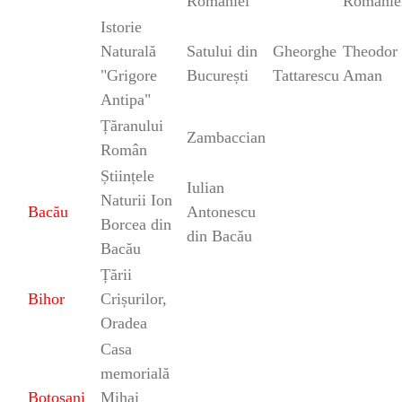
României
Românie
Istorie
Naturală
Satului din
Gheorghe
Theodor
"Grigore
București
Tattarescu
Aman
Antipa"
Țăranului
Zambaccian
Român
Științele
Iulian
Naturii Ion
Bacău
Antonescu
Borcea din
din Bacău
Bacău
Țării
Bihor
Crișurilor,
Oradea
Casa
memorială
Botoșani
Mihai