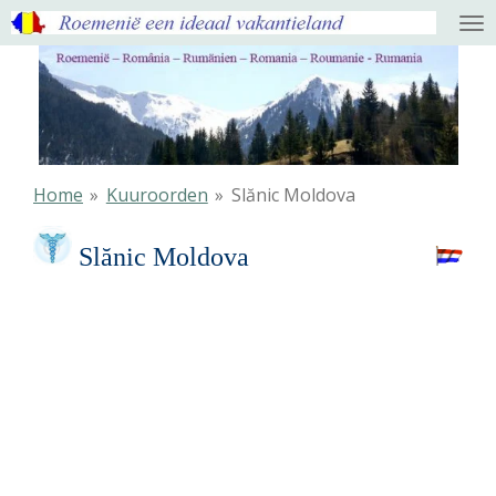
Ga
direct
naar
de
hoofdinhoud
Home
»
Kuuroorden
»
Slănic Moldova
Slănic Moldova