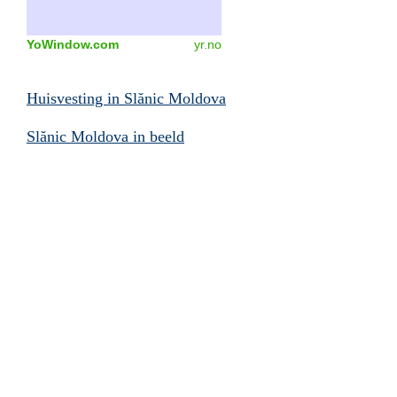
YoWindow.com
yr.no
Huisvesting in
Slănic Moldova
Slănic Moldova
in beeld