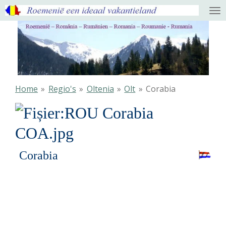
Ga
direct
naar
de
hoofdinhoud
Home
»
Regio's
»
Oltenia
»
Olt
»
Corabia
Corabia