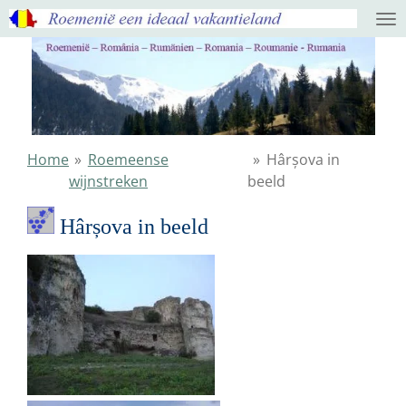
Ga
direct
naar
de
hoofdinhoud
Home
»
Roemeense
»
Hârșova in
wijnstreken
beeld
Hârșova in beeld