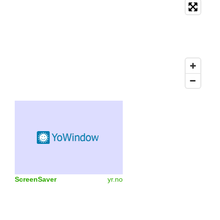
ScreenSaver
yr.no