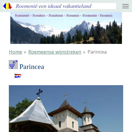
Ga
direct
naar
de
hoofdinhoud
Home
»
Roemeense wijnstreken
»
Parincea
Parincea